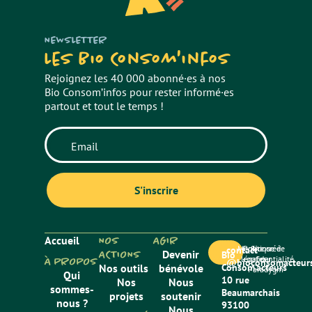
NEWSLETTER
Les Bio Consom'infos
Rejoignez les 40 000 abonné·es à nos
Bio Consom’infos pour rester informé·es
partout et tout le temps !
Accueil
NOS
AGIR
Mentions
Politique de
Site créé
contact
ACTIONS
Devenir
Bio
légales
confidentialité
par
À PROPOS
@bioconsomacteurs
Nos outils
bénévole
Consom’acteurs
Paradygm
Qui
10 rue
Nos
Nous
sommes-
Beaumarchais
projets
soutenir
nous ?
93100
Nous