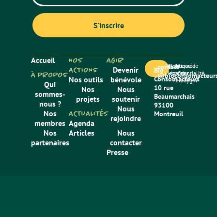
Accueil
NOS
AGIR
Mentions
Politique de
Site créé
contact
ACTIONS
Devenir
Bio
légales
confidentialité
par
À PROPOS
@bioconsomacteurs
Nos outils
bénévole
Consom’acteurs
Paradygm
Qui
10 rue
Nos
Nous
sommes-
Beaumarchais
projets
soutenir
nous ?
93100
Nous
Nos
ACTUALITÉS
Montreuil
rejoindre
membres
Agenda
Nos
Articles
Nous
partenaires
contacter
Presse