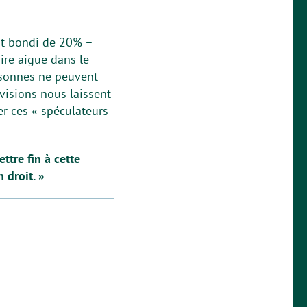
nt bondi de 20% –
ire aiguë dans le
ersonnes ne peuvent
visions nous laissent
ler ces « spéculateurs
ttre fin à cette
n droit. »