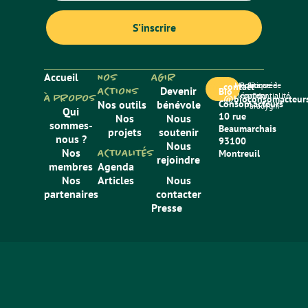
Accueil
NOS
AGIR
Mentions
Politique de
Site créé
contact
ACTIONS
Devenir
Bio
légales
confidentialité
par
À PROPOS
@bioconsomacteurs
Nos outils
bénévole
Consom’acteurs
Paradygm
Qui
10 rue
Nos
Nous
sommes-
Beaumarchais
projets
soutenir
nous ?
93100
Nous
Nos
ACTUALITÉS
Montreuil
rejoindre
membres
Agenda
Nos
Articles
Nous
partenaires
contacter
Presse