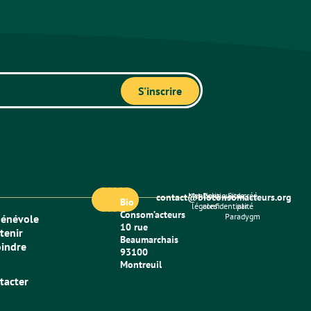
Mentions
Politique de
Site créé
contact@bioconsomacteurs.org
Bio
légales
confidentialité
par
Consom’acteurs
Paradygm
bénévole
10 rue
tenir
Beaumarchais
oindre
93100
Montreuil
tacter