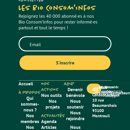
NEWSLETTER
Les Bio Consom'infos
Rejoignez les 40 000 abonné·es à nos
Bio Consom’infos pour rester informé·es
partout et tout le temps !
Accueil
NOS
AGIR
Mentions
Politique de
Site créé
contact
ACTIONS
Devenir
Bio
légales
confidentialité
par
À PROPOS
@bioconsomacteurs
Nos outils
bénévole
Consom’acteurs
Paradygm
Qui
10 rue
Nos
Nous
sommes-
Beaumarchais
projets
soutenir
nous ?
93100
Nous
Nos
ACTUALITÉS
Montreuil
rejoindre
membres
Agenda
Nos
Articles
Nous