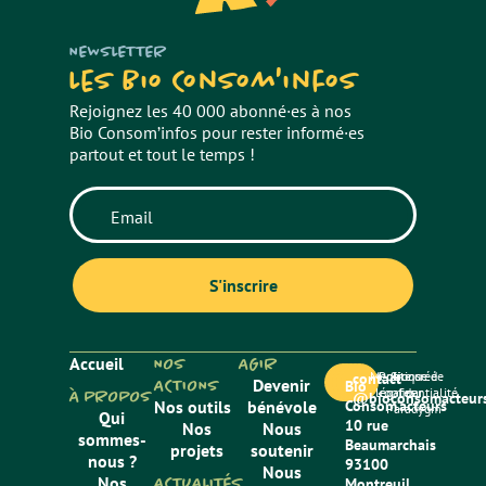
NEWSLETTER
Les Bio Consom'infos
Rejoignez les 40 000 abonné·es à nos
Bio Consom’infos pour rester informé·es
partout et tout le temps !
Accueil
NOS
AGIR
Mentions
Politique de
Site créé
contact
ACTIONS
Devenir
Bio
légales
confidentialité
par
À PROPOS
@bioconsomacteurs
Nos outils
bénévole
Consom’acteurs
Paradygm
Qui
10 rue
Nos
Nous
sommes-
Beaumarchais
projets
soutenir
nous ?
93100
Nous
Nos
ACTUALITÉS
Montreuil