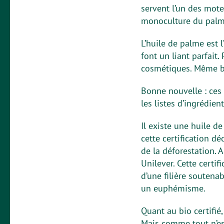
servent l’un des mote
monoculture du palmi
L’huile de palme est 
font un liant parfait.
cosmétiques. Même b
Bonne nouvelle : ces 
les listes d’ingrédie
Il existe une huile d
cette certification d
de la déforestation.
Unilever. Cette certi
d’une filière soutena
un euphémisme.
Quant au bio certifié,
Mais comme tout n’est