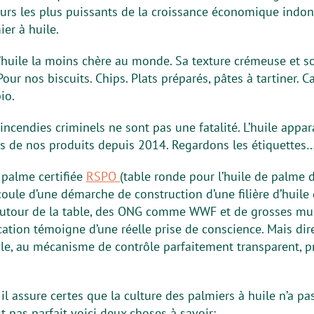
urs les plus puissants de la croissance économique indon
er à huile.
l’huile la moins chère au monde. Sa texture crémeuse et s
 Pour nos biscuits. Chips. Plats préparés, pâtes à tartiner. C
io.
incendies criminels ne sont pas une fatalité. L’huile appa
nts de nos produits depuis 2014. Regardons les étiquettes
e palme certifiée
RSPO
(table ronde pour l’huile de palme d
écoule d’une démarche de construction d’une filière d’huil
 Autour de la table, des ONG comme WWF et de grosses m
fication témoigne d’une réelle prise de conscience. Mais dir
ble, au mécanisme de contrôle parfaitement transparent, p
 il assure certes que la culture des palmiers à huile n’a pas
 pas parfait voici deux choses à savoir: