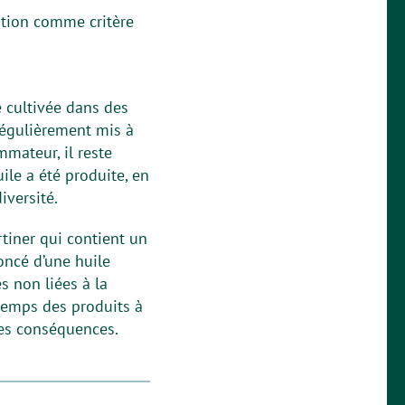
ation comme critère
e cultivée dans des
régulièrement mis à
mateur, il reste
uile a été produite, en
iversité.
rtiner qui contient un
noncé d’une huile
s non liées à la
 temps des produits à
les conséquences.