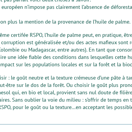
européen n’impose pas clairement l’absence de déforest
on plus la mention de la provenance de l’huile de palme.
me certifée RSPO, l’huile de palme peut, en pratique, êtr
 corruption est généralisée et/ou des actes mafieux sont 
Colombie ou Madagascar, entre autres). En tant que consom
aire une idée fiable des conditions dans lesquelles cette h
mpact sur les populations locales et sur la forêt et la biod
sir : le goût neutre et la texture crémeuse d’une pâte à ta
ut-être sur le dos de la forêt. Ou choisir le goût plus pro
sol qui, en bio et local, provient sans nul doute de filière
ires. Sans oublier la voie du milieu : s’offrir de temps en
 RSPO, pour le goût ou la texture…en acceptant les possib