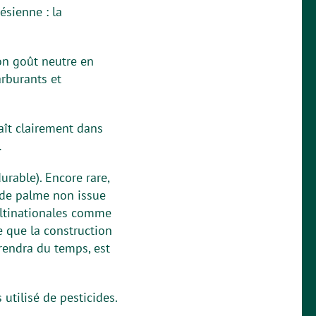
ésienne : la
on goût neutre en
arburants et
raît clairement dans
…
urable). Encore rare,
e de palme non issue
ultinationales comme
e que la construction
rendra du temps, est
 utilisé de pesticides.