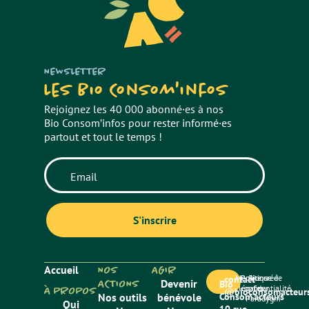
NEWSLETTER
Les Bio Consom'infos
Rejoignez les 40 000 abonné·es à nos
Bio Consom’infos pour rester informé·es
partout et tout le temps !
Accueil
NOS
AGIR
Mentions
Politique de
Site créé
contact
ACTIONS
Devenir
Bio
légales
confidentialité
par
À PROPOS
@bioconsomacteurs
Nos outils
bénévole
Consom’acteurs
Paradygm
Qui
10 rue