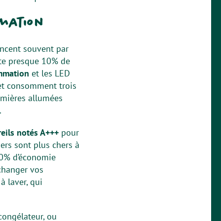
mmation
ncent souvent par
ente presque 10% de
mmation
et les LED
t consomment trois
lumières allumées
.
eils notés A+++
pour
ers sont plus chers à
 60% d’économie
 changer vos
 laver, qui
congélateur, ou