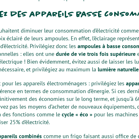
sez des appareils basse conso
uhaitent diminuer leur consommation d’électricité comme
hoix éclairé de leurs ampoules. En effet, l’éclairage représ
électricité. Privilégiez donc les
ampoules à basse conso
nnelles : elles ont une
durée de vie trois fois supérieure
e
électrique ! Bien évidemment, évitez aussi de laisser les 
nécessaire, et privilégiez au maximum la
lumière naturelle
 pour les appareils électroménagers : privilégiez les
appar
férence en termes de consommation d’énergie. Si ces derni
éfinitivement des économies sur le long terme, et jusqu’à
n’avez pas les moyens d’acheter de nouveaux équipements,
à des fonctions comme le
cycle « éco »
pour les machines à
er 25% d’électricité.
ppareils combinés
comme un frigo faisant aussi office de 