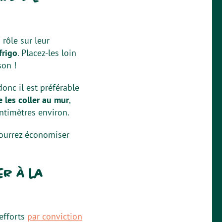
rôle sur leur
frigo
. Placez-les loin
son !
donc il est préférable
e les coller au mur
,
entimètres environ.
 pourrez économiser
er à la
 efforts
par conviction