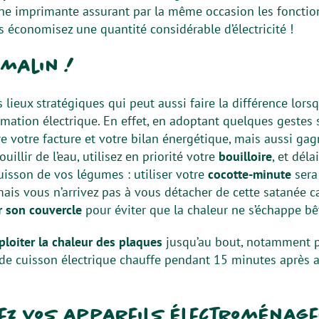
ne imprimante assurant par la même occasion les fonction
 économisez une quantité considérable d’électricité !
 malin !
s lieux stratégiques qui peut aussi faire la différence lor
mation électrique. En effet, en adoptant quelques gestes 
 votre facture et votre bilan énergétique, mais aussi gag
uillir de l’eau, utilisez en priorité votre
bouilloire
, et déla
isson de vos légumes : utiliser votre
cocotte-minute
sera
ais vous n’arrivez pas à vous détacher de cette satanée ca
r son couvercle
pour éviter que la chaleur ne s’échappe b
ploiter la chaleur des plaques
jusqu’au bout, notamment p
de cuisson électrique chauffe pendant 15 minutes après av
ez vos appareils électroménag