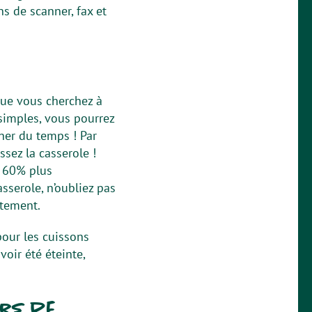
s de scanner, fax et
sque vous cherchez à
simples, vous pourrez
ner du temps ! Par
issez la casserole !
 60% plus
sserole, n’oubliez pas
êtement.
our les cuissons
oir été éteinte,
ers de