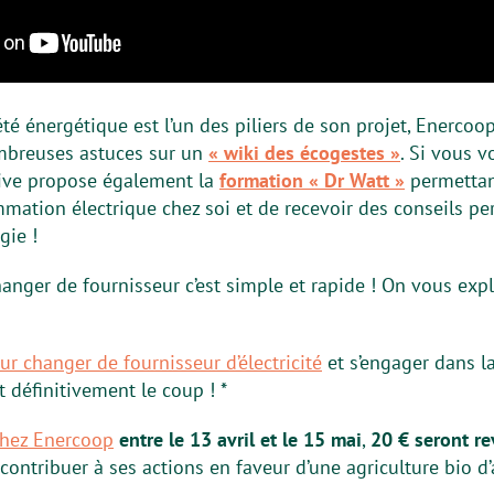
été énergétique est l’un des piliers de son projet, Enercoo
mbreuses astuces sur un
« wiki des écogestes »
. Si vous v
ative propose également la
formation « Dr Watt »
permettant
ation électrique chez soi et de recevoir des conseils per
gie !
anger de fournisseur c’est simple et rapide ! On vous expl
 changer de fournisseur d’électricité
et s’engager dans la
t définitivement le coup ! *
chez Enercoop
entre le 13 avril et le 15 mai
,
20 € seront re
ontribuer à ses actions en faveur d’une agriculture bio d’