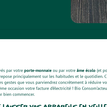
és par votre
porte-monnaie
ou par votre
âme écolo
(et po
repose principalement sur les habitudes et le quotidien. C’
es gestes que vous parviendrez concrètement à réduire 
même occasion votre facture d’électricité ! Bio Consom’act
ur bien commencer.
e laisser vos appareils en veille