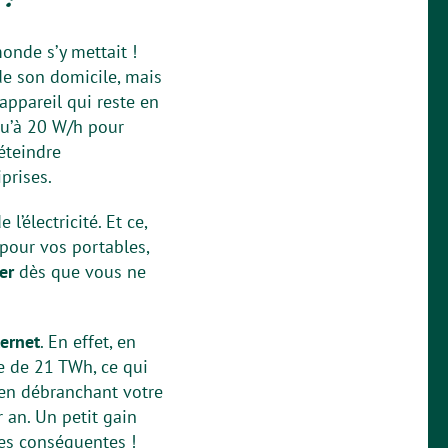
onde s’y mettait !
 de son domicile, mais
 appareil qui reste en
qu’à 20 W/h pour
éteindre
prises.
électricité. Et ce,
 pour vos portables,
her
dès que vous ne
ternet
. En effet, en
e de 21 TWh, ce qui
 en débranchant votre
 an. Un petit gain
ies conséquentes !