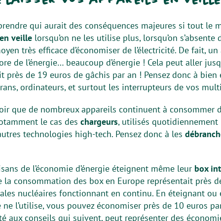
prendre qui aurait des conséquences majeures si tout le m
en veille
lorsqu’on ne les utilise plus, lorsqu’on s’absente
oyen très efficace d’économiser de l’électricité. De fait, un
re de l’énergie… beaucoup d’énergie ! Cela peut aller jus
oit près de 19 euros de gâchis par an ! Pensez donc à bien 
ns, ordinateurs, et surtout les interrupteurs de vos multi
oir que de nombreux appareils continuent à consommer de l’
notamment le cas des
chargeurs
, utilisés quotidiennement
autres technologies high-tech. Pensez donc à les
débranc
tisans de l’économie d’énergie éteignent même leur
box in
e la consommation des box en Europe représentait près d
rales nucléaires fonctionnant en continu. En éteignant ou
ne l’utilise, vous pouvez économiser près de 10 euros par
uté aux conseils qui suivent, peut représenter des économ