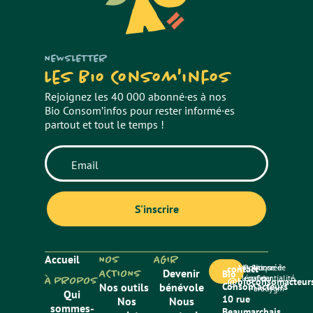
NEWSLETTER
Les Bio Consom'infos
Rejoignez les 40 000 abonné·es à nos
Bio Consom’infos pour rester informé·es
partout et tout le temps !
Accueil
NOS
AGIR
Mentions
Politique de
Site créé
contact
ACTIONS
Devenir
Bio
légales
confidentialité
par
À PROPOS
@bioconsomacteurs
Nos outils
bénévole
Consom’acteurs
Paradygm
Qui
10 rue
Nos
Nous
sommes-
Beaumarchais