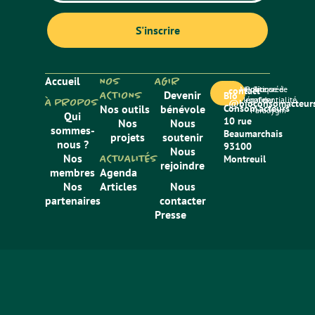
Accueil
NOS
AGIR
Mentions
Politique de
Site créé
contact
ACTIONS
Devenir
Bio
légales
confidentialité
par
À PROPOS
@bioconsomacteurs
Nos outils
bénévole
Consom’acteurs
Paradygm
Qui
10 rue
Nos
Nous
sommes-
Beaumarchais
projets
soutenir
nous ?
93100
Nous
Nos
ACTUALITÉS
Montreuil
rejoindre
membres
Agenda
Nos
Articles
Nous
partenaires
contacter
Presse