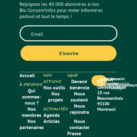
Rejoignez les 40 000 abonné·es à nos
Bio Consom’infos pour rester informé·es
partout et tout le temps !
Accueil
NOS
AGIR
Mentions
Politique de
Site créé
contact
ACTIONS
Devenir
Bio
légales
confidentialité
par
À PROPOS
@bioconsomacteurs
Nos outils
bénévole
Consom’acteurs
Paradygm
Qui
10 rue
Nos
Nous
sommes-
Beaumarchais
projets
soutenir
nous ?
93100
Nous
Nos
ACTUALITÉS
Montreuil
rejoindre
membres
Agenda
Nos
Articles
Nous
partenaires
contacter
Presse