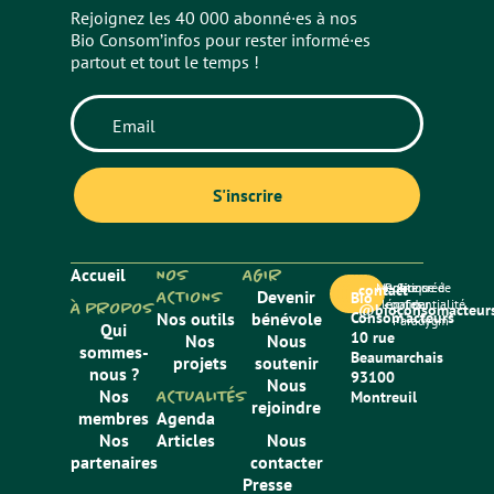
Rejoignez les 40 000 abonné·es à nos
Bio Consom’infos pour rester informé·es
partout et tout le temps !
Accueil
NOS
AGIR
Mentions
Politique de
Site créé
contact
ACTIONS
Devenir
Bio
légales
confidentialité
par
À PROPOS
@bioconsomacteurs
Nos outils
bénévole
Consom’acteurs
Paradygm
Qui
10 rue
Nos
Nous
sommes-
Beaumarchais
projets
soutenir
nous ?
93100
Nous
Nos
ACTUALITÉS
Montreuil
rejoindre
membres
Agenda
Nos
Articles
Nous
partenaires
contacter
Presse