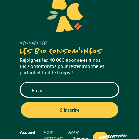
NEWSLETTER
Les Bio Consom'infos
Rejoignez les 40 000 abonné·es à nos
Bio Consom’infos pour rester informé·es
partout et tout le temps !
Accueil
NOS
AGIR
Mentions
Politique de
Site créé
contact
ACTIONS
Devenir
Bio