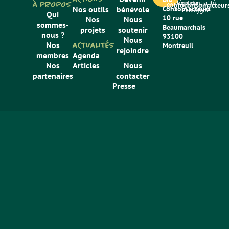
légales
confidentialité
par
À PROPOS
@bioconsomacteurs
Nos outils
bénévole
Consom’acteurs
Paradygm
Qui
10 rue
Nos
Nous
sommes-
Beaumarchais
projets
soutenir
nous ?
93100
Nous
Nos
ACTUALITÉS
Montreuil
rejoindre
membres
Agenda
Nos
Articles
Nous
partenaires
contacter
Presse