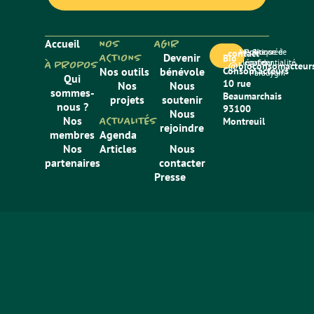
Accueil
NOS
AGIR
Mentions
Politique de
Site créé
contact
ACTIONS
Devenir
Bio
légales
confidentialité
par
À PROPOS
@bioconsomacteurs
Nos outils
bénévole
Consom’acteurs
Paradygm
Qui
10 rue
Nos
Nous
sommes-
Beaumarchais
projets
soutenir
nous ?
93100
Nous
Nos
ACTUALITÉS
Montreuil
rejoindre
membres
Agenda
Nos
Articles
Nous
partenaires
contacter
Presse