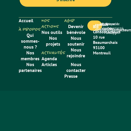
Accueil
NOS
AGIR
Mentions
Politique de
Site créé
contact
ACTIONS
Devenir
Bio
légales
confidentialité
par
À PROPOS
@bioconsomacteurs
Nos outils
bénévole
Consom’acteurs
Paradygm
Qui
10 rue
Nos
Nous
sommes-
Beaumarchais
projets
soutenir
nous ?
93100
Nous
Nos
ACTUALITÉS
Montreuil
rejoindre
membres
Agenda
Nos
Articles
Nous
partenaires
contacter
Presse