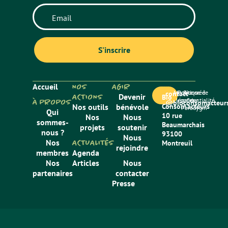
Accueil
NOS
AGIR
Mentions
Politique de
Site créé
contact
ACTIONS
Devenir
Bio
légales
confidentialité
par
À PROPOS
@bioconsomacteurs
Nos outils
bénévole
Consom’acteurs
Paradygm
Qui
10 rue
Nos
Nous
sommes-
Beaumarchais
projets
soutenir
nous ?
93100
Nous
Nos
ACTUALITÉS
Montreuil
rejoindre
membres
Agenda
Nos
Articles
Nous
partenaires
contacter
Presse