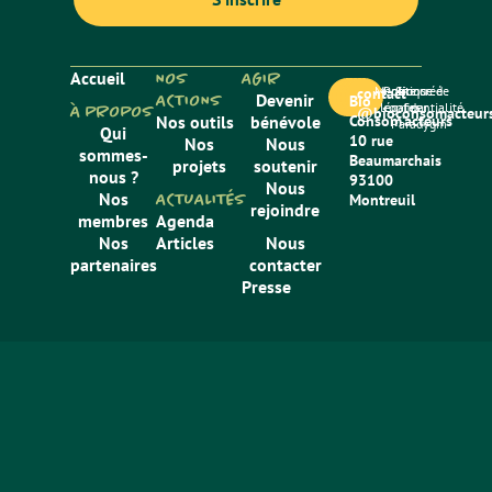
Accueil
NOS
AGIR
Mentions
Politique de
Site créé
contact
ACTIONS
Devenir
Bio
légales
confidentialité
par
À PROPOS
@bioconsomacteurs
Nos outils
bénévole
Consom’acteurs
Paradygm
Qui
10 rue
Nos
Nous
sommes-
Beaumarchais
projets
soutenir
nous ?
93100
Nous
Nos
ACTUALITÉS
Montreuil
rejoindre
membres
Agenda
Nos
Articles
Nous
partenaires
contacter
Presse