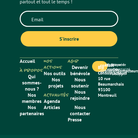
partout et tout le temps !
Accueil
NOS
AGIR
Mentions
Politique de
Site créé
contact
ACTIONS
Devenir
Bio
légales
confidentialité
par
À PROPOS
@bioconsomacteurs
Nos outils
bénévole
Consom’acteurs
Paradygm
Qui
10 rue
Nos
Nous
sommes-
Beaumarchais
projets
soutenir
nous ?
93100
Nous
Nos
ACTUALITÉS
Montreuil
rejoindre
membres
Agenda
Nos
Articles
Nous
partenaires
contacter
Presse