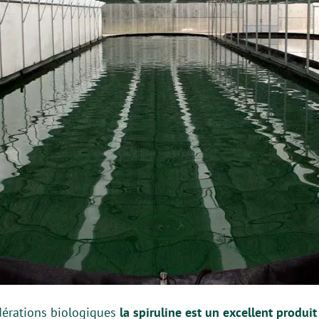
dérations biologiques
la spiruline est un excellent produi