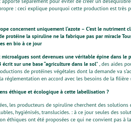
 apporté séparément pour éviter de créer un déséquilibre
propre : ceci explique pourquoi cette production est trè
ope concernent uniquement l‘azote – C’est le nutriment cl
e protéine la spiruline ne la fabrique pas par miracle Tou
es en bio à ce jour
t microalgues sont devenues une véritable épine dans le p
 écrit sur une base “agriculture dans le sol
” , des aides po
ductions de protéines végétales dont la demande va s’acc
a réglementation en accord avec les besoins de la filière 
ns éthique et écologique à cette labellisation ?
es, les producteurs de spiruline cherchent des solutions d
lubles, hygiénisés, translucides. : à ce jour seules des sol
non éthiques ont été proposées ce qui ne convient pas à l