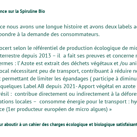
nce sur la Spiruline Bio
nce nous avons une longue histoire et avons deux labels
répondre à la demande des consommateurs.
cert selon le référentiel de production écologique de mi
terrestre depuis 2013 – il a fait ses preuves et concerne
rmes : l’ Azote est extrait des déchets végétaux et /ou a
 local nécessitant peu de transport, contribuant à réduire 
et permettant de limiter les épandages ( participe à diminue
 quelques Label AB depuis 2021- Apport végétal en azote
ésil : contribue directement ou indirectement à la défore
lations locales – consomme énergie pour le transport : h
nce (1er producteur européen de micro algues) »
r aboutir à un cahier des charges écologique et biologique satisfaisa