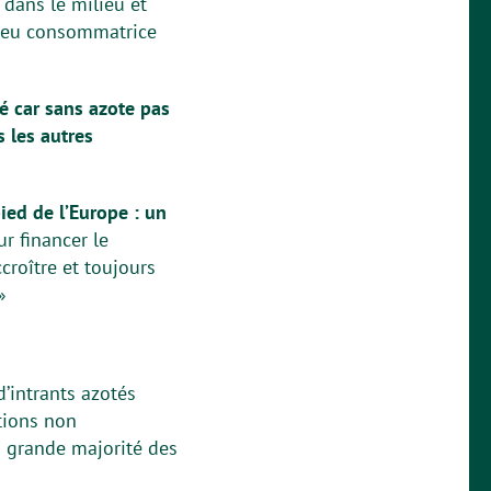
 dans le milieu et
s peu consommatrice
é car sans azote pas
s les autres
ied de l’Europe : un
ur financer le
roître et toujours
»
’intrants azotés
utions non
a grande majorité des