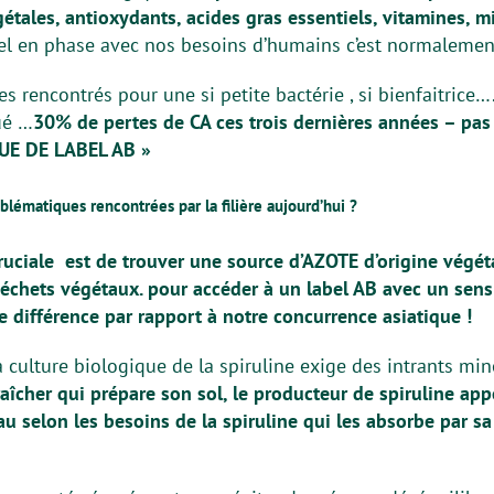
tales, antioxydants, acides gras essentiels, vitamines, m
el en phase avec nos besoins d’humains c’est normalement
 rencontrés pour une si petite bactérie , si bienfaitrice…
ué …
30% de pertes de CA ces trois dernières années – pas
E DE LABEL AB »
blématiques rencontrées par la filière aujourd’hui ?
ruciale est de trouver une source d’AZOTE d’origine végét
déchets végétaux. pour accéder à un label AB avec un sens
e différence par rapport à notre concurrence asiatique !
 culture biologique de la spiruline exige des intrants mi
îcher qui prépare son sol, le producteur de spiruline app
u selon les besoins de la spiruline qui les absorbe par sa 