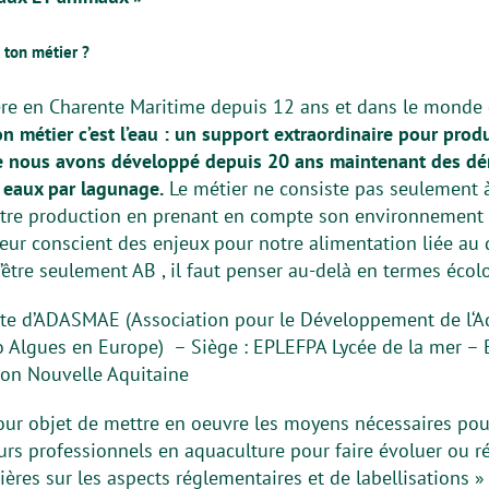
t ton métier ?
ière en Charente Maritime depuis 12 ans et dans le monde 
n métier c’est l’eau : un support extraordinaire pour pro
e nous avons développé depuis 20 ans maintenant des dé
 eaux par lagunage.
Le métier ne consiste pas seulement à
otre production en prenant en compte son environnement : 
ur conscient des enjeux pour notre alimentation liée au 
’être seulement AB , il faut penser au-delà en termes écol
ente d’ADASMAE (Association pour le Développement de l‘Aq
ro Algues en Europe) – Siège : EPLEFPA Lycée de la mer – 
on Nouvelle Aquitaine
pour objet de mettre en oeuvre les moyens nécessaires po
urs professionnels en aquaculture pour faire évoluer ou r
ières sur les aspects réglementaires et de labellisations »