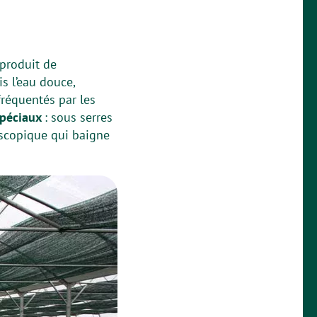
 produit de
is l’eau douce,
fréquentés par les
spéciaux
: sous serres
oscopique qui baigne