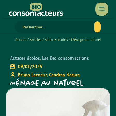
Accueil
/
Articles
/
Astuces écolos
/
Ménage au naturel
Astuces écolos
,
Les Bio consom’actions
09/01/2025
Bruno Lecoeur, Cendrea Nature
Ménage au naturel