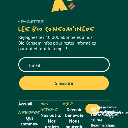
NEWSLETTER
Les Bio Consom'infos
Rejoignez les 40 000 abonné·es à nos
Bio Consom’infos pour rester informé·es
partout et tout le temps !
Accueil
NOS
AGIR
Mentions
Politique de
Site créé
contact
ACTIONS
Devenir
Bio
légales
confidentialité
par
À PROPOS
@bioconsomacteurs
Nos outils
bénévole
Consom’acteurs
Paradygm
Qui
10 rue
Nos
Nous
sommes-
Beaumarchais
projets
soutenir