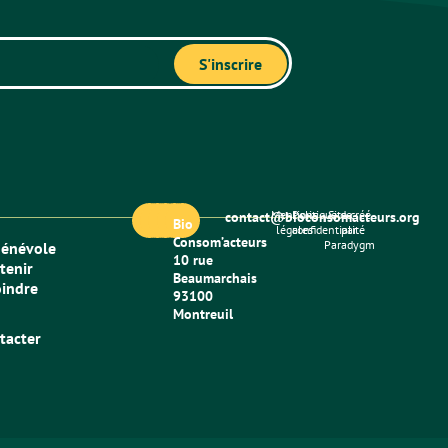
Mentions
Politique de
Site créé
contact@bioconsomacteurs.org
Bio
légales
confidentialité
par
Consom’acteurs
Paradygm
bénévole
10 rue
tenir
Beaumarchais
oindre
93100
Montreuil
tacter