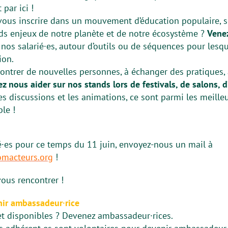
 par ici !
vous inscrire dans un mouvement d’éducation populaire, se
ds enjeux de notre planète et de notre écosystème ?
Venez
os salarié·es, autour d’outils ou de séquences pour lesqu
ion.
ntrer de nouvelles personnes, à échanger des pratiques, à
z nous aider sur nos stands lors de festivals, de salons, 
les discussions et les animations, ce sont parmi les meil
le !
é·es pour ce temps du 11 juin, envoyez-nous un mail à
omacteurs.org
!
ous rencontrer !
enir ambassadeur·rice
et disponibles ? Devenez ambassadeur·rices.