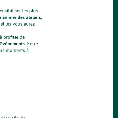
nsibiliser les plus
 animer des ateliers
,
el·les vous aurez
 profiter de
d’événements.
Entre
leurs moments à