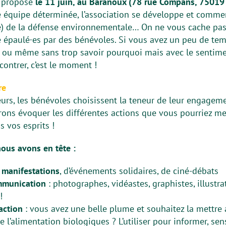
s propose
le 11 juin, au Baranoux (78 rue Compans, 75019 P
e équipe déterminée, l’association se développe et commen
ue) de la défense environnementale… On ne vous cache pas
re épaulé·es par des bénévoles. Si vous avez un peu de temp
, ou même sans trop savoir pourquoi mais avec le sentime
ontrer, c’est le moment !
re
rs, les bénévoles choisissent la teneur de leur engagemen
ons évoquer les différentes actions que vous pourriez men
 vos esprits !
ous avons en tête :
 manifestations
, d’événements solidaires, de ciné-débats
mmunication
: photographes, vidéastes, graphistes, illustr
!
action
: vous avez une belle plume et souhaitez la mettre 
de l’alimentation biologiques ? L’utiliser pour informer, sens