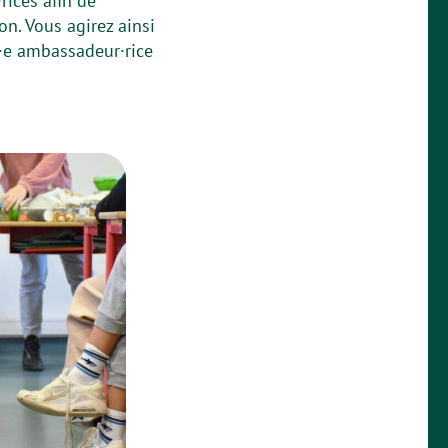
rices afin de
on. Vous agirez ainsi
n·e ambassadeur·rice