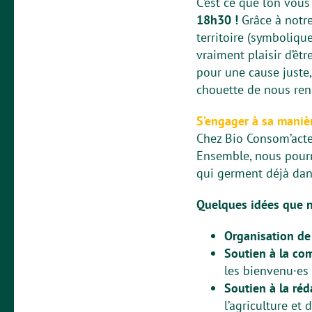
C’est ce que l’on vou
18h30 !
Grâce à notr
territoire (symboliq
vraiment plaisir d’êt
pour une cause juste
chouette de nous renc
S’engager à sa maniè
Chez Bio Consom’acteu
Ensemble, nous pourr
qui germent déjà dans
Quelques idées que n
Organisation de
Soutien à la co
les bienvenu·es 
Soutien à la réd
l’agriculture et 