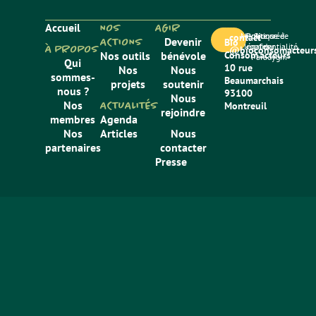
Accueil
NOS
AGIR
Mentions
Politique de
Site créé
contact
ACTIONS
Devenir
Bio
légales
confidentialité
par
À PROPOS
@bioconsomacteurs
Nos outils
bénévole
Consom’acteurs
Paradygm
Qui
10 rue
Nos
Nous
sommes-
Beaumarchais
projets
soutenir
nous ?
93100
Nous
Nos
ACTUALITÉS
Montreuil
rejoindre
membres
Agenda
Nos
Articles
Nous
partenaires
contacter
Presse