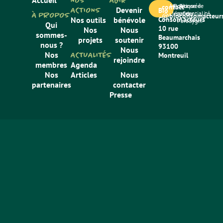
Accueil
NOS
AGIR
Mentions
Politique de
Site créé
contact
ACTIONS
Devenir
Bio
légales
confidentialité
par
À PROPOS
@bioconsomacteurs
Nos outils
bénévole
Consom’acteurs
Paradygm
Qui
10 rue
Nos
Nous
sommes-
Beaumarchais
projets
soutenir
nous ?
93100
Nous
Nos
ACTUALITÉS
Montreuil
rejoindre
membres
Agenda
Nos
Articles
Nous
partenaires
contacter
Presse