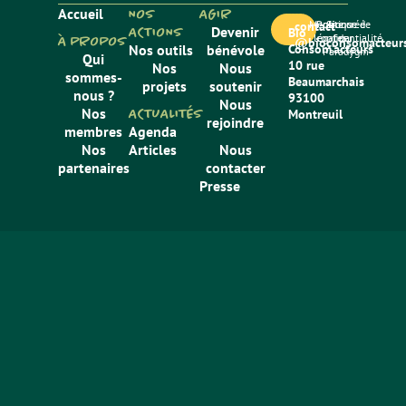
Accueil
NOS
AGIR
Mentions
Politique de
Site créé
contact
ACTIONS
Devenir
Bio
légales
confidentialité
par
À PROPOS
@bioconsomacteurs
Nos outils
bénévole
Consom’acteurs
Paradygm
Qui
10 rue
Nos
Nous
sommes-
Beaumarchais
projets
soutenir
nous ?
93100
Nous
Nos
ACTUALITÉS
Montreuil
rejoindre
membres
Agenda
Nos
Articles
Nous
partenaires
contacter
Presse