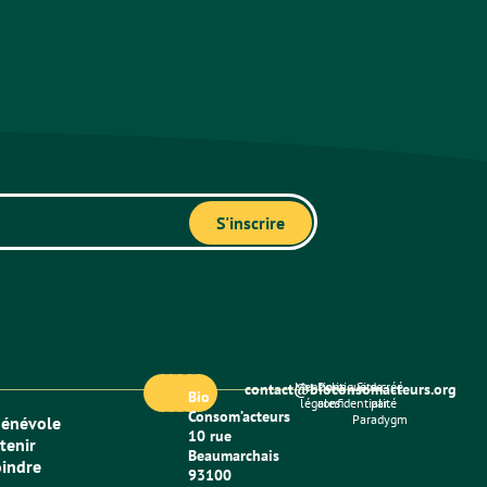
Mentions
Politique de
Site créé
contact@bioconsomacteurs.org
Bio
légales
confidentialité
par
Consom’acteurs
Paradygm
bénévole
10 rue
tenir
Beaumarchais
oindre
93100