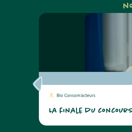
n
Bio Consom'acteurs
La finale du concour