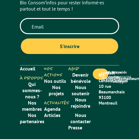
Bio Consom’infos pour rester informé·es
partout et tout le temps !
Accueil
NOS
AGIR
Mentions
Politique de
Site créé
contact
ACTIONS
Devenir
Bio
légales
confidentialité
par
À PROPOS
@bioconsomacteurs
Nos outils
bénévole
Consom’acteurs
Paradygm
Qui
10 rue
Nos
Nous
sommes-
Beaumarchais
projets
soutenir
nous ?
93100
Nous
Nos
ACTUALITÉS
Montreuil
rejoindre
membres
Agenda
Nos
Articles
Nous
partenaires
contacter
Presse