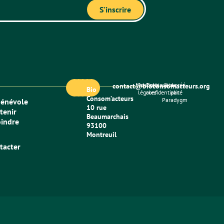
Mentions
Politique de
Site créé
contact@bioconsomacteurs.org
Bio
légales
confidentialité
par
Consom’acteurs
Paradygm
bénévole
10 rue
tenir
Beaumarchais
oindre
93100
Montreuil
tacter