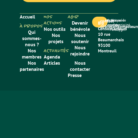
Accueil
NOS
AGIR
Mentions
Politique de
Site créé
contact
ACTIONS
Devenir
Bio
légales
confidentialité
par
À PROPOS
@bioconsomacteurs
Nos outils
bénévole
Consom’acteurs
Paradygm
Qui
10 rue
Nos
Nous
sommes-
Beaumarchais
projets
soutenir
nous ?
93100
Nous
Nos
ACTUALITÉS
Montreuil
rejoindre
membres
Agenda
Nos
Articles
Nous
partenaires
contacter
Presse