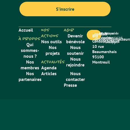
Accueil
NOS
AGIR
Mentions
Politique de
Site créé
contact
ACTIONS
Devenir
Bio
légales
confidentialité
par
À PROPOS
@bioconsomacteurs
Nos outils
bénévole
Consom’acteurs
Paradygm
Qui
10 rue
Nos
Nous
sommes-
Beaumarchais
projets
soutenir
nous ?
93100
Nous
Nos
ACTUALITÉS
Montreuil
rejoindre
membres
Agenda
Nos
Articles
Nous
partenaires
contacter
Presse