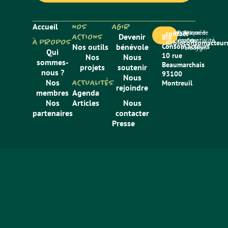
Accueil
NOS
AGIR
Mentions
Politique de
Site créé
contact
ACTIONS
Devenir
Bio
légales
confidentialité
par
À PROPOS
@bioconsomacteurs
Nos outils
bénévole
Consom’acteurs
Paradygm
Qui
10 rue
Nos
Nous
sommes-
Beaumarchais
projets
soutenir
nous ?
93100
Nous
Nos
ACTUALITÉS
Montreuil
rejoindre
membres
Agenda
Nos
Articles
Nous
partenaires
contacter
Presse