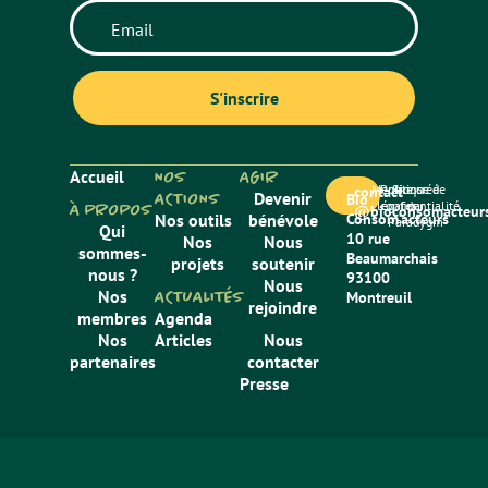
Accueil
NOS
AGIR
Mentions
Politique de
Site créé
contact
ACTIONS
Devenir
Bio
légales
confidentialité
par
À PROPOS
@bioconsomacteurs
Nos outils
bénévole
Consom’acteurs
Paradygm
Qui
10 rue
Nos
Nous
sommes-
Beaumarchais
projets
soutenir
nous ?
93100
Nous
Nos
ACTUALITÉS
Montreuil
rejoindre
membres
Agenda
Nos
Articles
Nous
partenaires
contacter
Presse