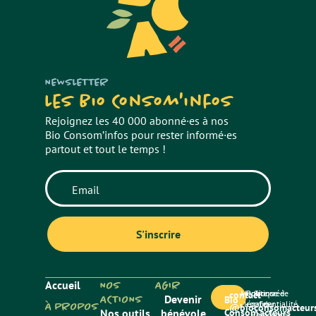
NEWSLETTER
Les Bio Consom'infos
Rejoignez les 40 000 abonné·es à nos
Bio Consom’infos pour rester informé·es
partout et tout le temps !
Accueil
NOS
AGIR
Mentions
Politique de
Site créé
contact
ACTIONS
Devenir
Bio
légales
confidentialité
par
À PROPOS
@bioconsomacteurs
Nos outils
bénévole
Consom’acteurs
Paradygm