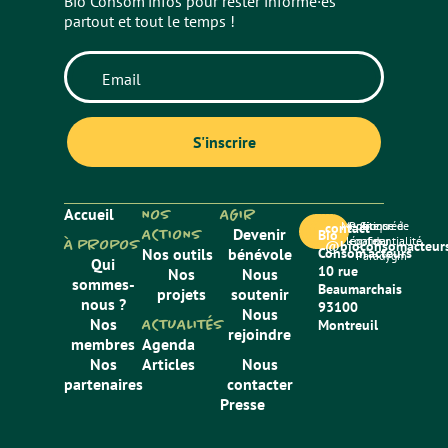
Bio Consom’infos pour rester informé·es
partout et tout le temps !
Accueil
NOS
AGIR
Mentions
Politique de
Site créé
contact
ACTIONS
Devenir
Bio
légales
confidentialité
par
À PROPOS
@bioconsomacteurs
Nos outils
bénévole
Consom’acteurs
Paradygm
Qui
10 rue
Nos
Nous
sommes-
Beaumarchais
projets
soutenir
nous ?
93100
Nous
Nos
ACTUALITÉS
Montreuil
rejoindre
membres
Agenda
Nos
Articles
Nous
partenaires
contacter
Presse